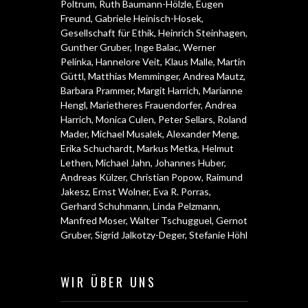
Poltrum
,
Ruth Baumann-Hölzle
,
Eugen
Freund
,
Gabriele Heinisch-Hosek
,
Gesellschaft für Ethik
,
Heinrich Steinhagen
,
Gunther Gruber
,
Inge Balac
,
Werner
Pelinka
,
Hannelore Veit
,
Klaus Malle
,
Martin
Güttl
,
Matthias Memminger
,
Andrea Mautz
,
Barbara Prammer
,
Margit Harrich
,
Marianne
Hengl
,
Marietheres Frauendorfer
,
Andrea
Harrich
,
Monica Culen
,
Peter Sellars
,
Roland
Mader
,
Michael Musalek
,
Alexander Meng
,
Erika Schuchardt
,
Markus Metka
,
Helmut
Lethen
,
Michael Jahn
,
Johannes Huber
,
Andreas Külzer
,
Christian Popow
,
Raimund
Jakesz
,
Ernst Wolner
,
Eva R. Porras
,
Gerhard Schuhmann
,
Linda Pelzmann
,
Manfred Moser
,
Walter Tschugguel
,
Gernot
Gruber
,
Sigrid Jalkotzy-Deger
,
Stefanie Höhl
WIR ÜBER UNS