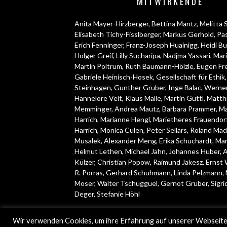
MITWIRKENDE
Anita Mayer-Hirzberger
,
Bettina Mantz
,
Melitta 
Elisabeth Tichy-Fisslberger
,
Markus Gerhold
,
Pas
Erich Fenninger
,
Franz-Joseph Huainigg
,
Heidi Bu
Holger Greif
,
Lilly Sucharipa
,
Nadjma Yassari
,
Mar
Martin Poltrum
,
Ruth Baumann-Hölzle
,
Eugen Fr
Gabriele Heinisch-Hosek
,
Gesellschaft für Ethik
Steinhagen
,
Gunther Gruber
,
Inge Balac
,
Werner
Hannelore Veit
,
Klaus Malle
,
Martin Güttl
,
Matth
Memminger
,
Andrea Mautz
,
Barbara Prammer
,
Ma
Harrich
,
Marianne Hengl
,
Marietheres Frauendor
Harrich
,
Monica Culen
,
Peter Sellars
,
Roland Mad
Musalek
,
Alexander Meng
,
Erika Schuchardt
,
Mar
Helmut Lethen
,
Michael Jahn
,
Johannes Huber
,
A
Külzer
,
Christian Popow
,
Raimund Jakesz
,
Ernst 
R. Porras
,
Gerhard Schuhmann
,
Linda Pelzmann
,
Moser
,
Walter Tschugguel
,
Gernot Gruber
,
Sigri
Deger
,
Stefanie Höhl
© 2000 - 2025 GESELLSCHAFT FÜR ETHIK.
Wir verwenden Cookies, um ihre Erfahrung auf unserer Webseite 