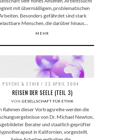
ellschaft sehr hohes Ansehen. Arbeitssucht
eginnt mit übermäßigem, problematischen
Arbeiten. Besonders gefährdet sind stark
elastbare Menschen, die darüber hinaus…
MEHR
PSYCHE & ETHIK
23 APRIL 2004
REISEN DER SEELE (TEIL 3)
VON
GESELLSCHAFT FÜR ETHIK
m Rahmen dieser Vortragsreihe werden die
schungsergebnisse von Dr. Michael Newton,
sgebildeter Berater und staatlich geprüfter
ypnotherapeut in Kalifornien, vorgestellt.
Seine Arbeiten enthalten die…