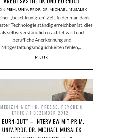
ARBEITSÄSTHETIK UND BURNOUT
ON
PRIM. UNIV. PROF. DR. MICHAEL MUSALEK
einer „beschleunigten“ Zeit, in der man dank
ster Technologie ständig erreichbar ist, dies
als selbstverständlich erachtet wird und
berufliche Anerkennung und
Mitgestaltungsmöglichkeiten fehlen,…
MEHR
MEDIZIN & ETHIK
,
PRESSE
,
PSYCHE &
ETHIK
1 DEZEMBER 2012
„BURN-OUT“ – INTERVIEW MIT PRIM.
UNIV.PROF. DR. MICHAEL MUSALEK