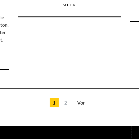
MEHR
ie
ton,
ter
t.
1
2
Vor