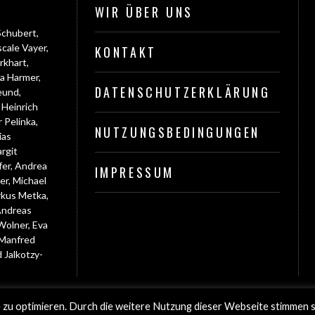
WIR ÜBER UNS
Schubert
,
cale Vayer
,
KONTAKT
rkhart
,
ia Harmer
,
DATENSCHUTZERKLÄRUNG
eund
,
,
Heinrich
 Pelinka
,
NUTZUNGSBEDINGUNGEN
ias
rgit
fer
,
Andrea
IMPRESSUM
er
,
Michael
kus Metka
,
ndreas
Wolner
,
Eva
Manfred
d Jalkotzy-
 ALLE RECHTE VORBEHALTEN.
zu optimieren. Durch die weitere Nutzung dieser Webseite stimmen s