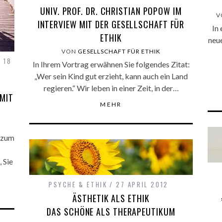
UNIV. PROF. DR. CHRISTIAN POPOW IM
V
INTERVIEW MIT DER GESELLSCHAFT FÜR
In 
ETHIK
neue
VON
GESELLSCHAFT FÜR ETHIK
18
In Ihrem Vortrag erwähnen Sie folgendes Zitat:
„Wer sein Kind gut erzieht, kann auch ein Land
regieren.“ Wir leben in einer Zeit, in der…
 MIT
MEHR
L zum
 Sie
PSYCHE & ETHIK
27 APRIL 2012
ÄSTHETIK ALS ETHIK
DAS SCHÖNE ALS THERAPEUTIKUM