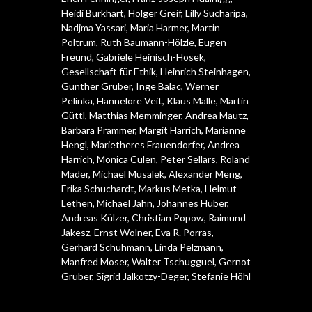
Heidi Burkhart
,
Holger Greif
,
Lilly Sucharipa
,
Nadjma Yassari
,
Maria Harmer
,
Martin
Poltrum
,
Ruth Baumann-Hölzle
,
Eugen
Freund
,
Gabriele Heinisch-Hosek
,
Gesellschaft für Ethik
,
Heinrich Steinhagen
,
Gunther Gruber
,
Inge Balac
,
Werner
Pelinka
,
Hannelore Veit
,
Klaus Malle
,
Martin
Güttl
,
Matthias Memminger
,
Andrea Mautz
,
Barbara Prammer
,
Margit Harrich
,
Marianne
Hengl
,
Marietheres Frauendorfer
,
Andrea
Harrich
,
Monica Culen
,
Peter Sellars
,
Roland
Mader
,
Michael Musalek
,
Alexander Meng
,
Erika Schuchardt
,
Markus Metka
,
Helmut
Lethen
,
Michael Jahn
,
Johannes Huber
,
Andreas Külzer
,
Christian Popow
,
Raimund
Jakesz
,
Ernst Wolner
,
Eva R. Porras
,
Gerhard Schuhmann
,
Linda Pelzmann
,
Manfred Moser
,
Walter Tschugguel
,
Gernot
Gruber
,
Sigrid Jalkotzy-Deger
,
Stefanie Höhl