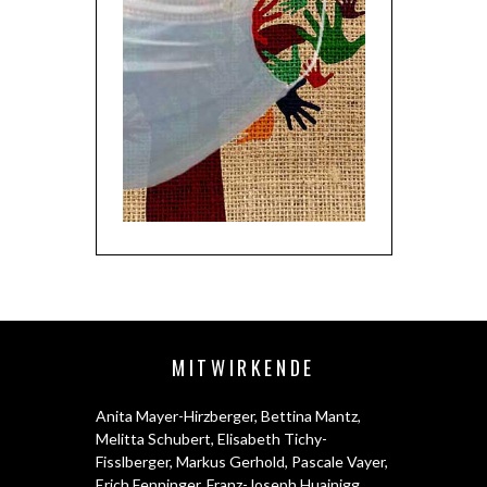
MITWIRKENDE
Anita Mayer-Hirzberger
,
Bettina Mantz
,
Melitta Schubert
,
Elisabeth Tichy-
Fisslberger
,
Markus Gerhold
,
Pascale Vayer
,
Erich Fenninger
,
Franz-Joseph Huainigg
,