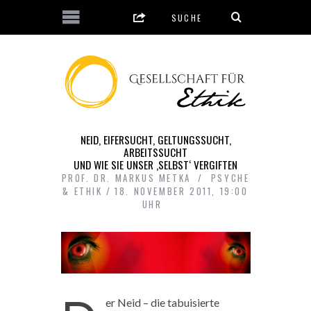
NEID, EIFERSUCHT, GELTUNGSSUCHT,
ARBEITSSUCHT
UND WIE SIE UNSER ‚SELBST‘ VERGIFTEN
PROF. DR. MARKUS METKA
PSYCHE
& ETHIK
18. NOVEMBER 2011, 19:00
UHR
er Neid – die tabuisierte