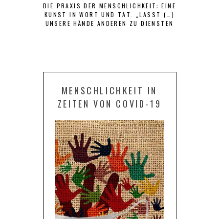
DIE PRAXIS DER MENSCHLICHKEIT: EINE
ENTWICKL
KUNST IN WORT UND TAT. „LASST (…)
ALTRUISMUS
UNSERE HÄNDE ANDEREN ZU DIENSTEN
MIT UNIV.-
SEIN UND UNSERE LIPPEN NUR GUTES
SAGEN.“ (OSTAD ELAHI)
MENSCHLICHKEIT IN
ZEITEN VON COVID-19