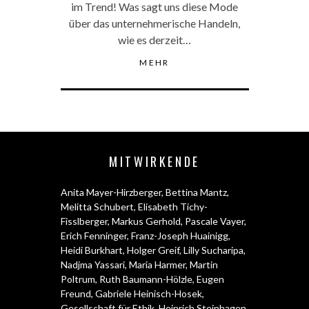
im Trend! Was sagt uns diese Mode
über das unternehmerische Handeln,
wie es derzeit…
MEHR
MITWIRKENDE
Anita Mayer-Hirzberger
,
Bettina Mantz
,
Melitta Schubert
,
Elisabeth Tichy-
Fisslberger
,
Markus Gerhold
,
Pascale Vayer
,
Erich Fenninger
,
Franz-Joseph Huainigg
,
Heidi Burkhart
,
Holger Greif
,
Lilly Sucharipa
,
Nadjma Yassari
,
Maria Harmer
,
Martin
Poltrum
,
Ruth Baumann-Hölzle
,
Eugen
Freund
,
Gabriele Heinisch-Hosek
,
Gesellschaft für Ethik
,
Heinrich Steinhagen
,