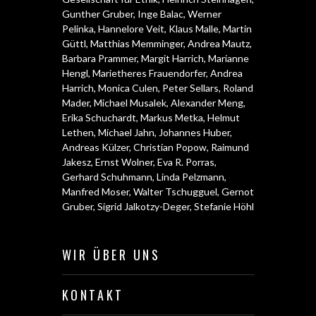
Gunther Gruber
,
Inge Balac
,
Werner
Pelinka
,
Hannelore Veit
,
Klaus Malle
,
Martin
Güttl
,
Matthias Memminger
,
Andrea Mautz
,
Barbara Prammer
,
Margit Harrich
,
Marianne
Hengl
,
Marietheres Frauendorfer
,
Andrea
Harrich
,
Monica Culen
,
Peter Sellars
,
Roland
Mader
,
Michael Musalek
,
Alexander Meng
,
Erika Schuchardt
,
Markus Metka
,
Helmut
Lethen
,
Michael Jahn
,
Johannes Huber
,
Andreas Külzer
,
Christian Popow
,
Raimund
Jakesz
,
Ernst Wolner
,
Eva R. Porras
,
Gerhard Schuhmann
,
Linda Pelzmann
,
Manfred Moser
,
Walter Tschugguel
,
Gernot
Gruber
,
Sigrid Jalkotzy-Deger
,
Stefanie Höhl
WIR ÜBER UNS
KONTAKT