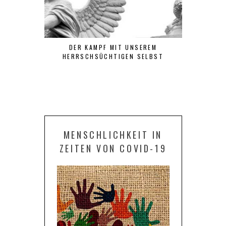
DER KAMPF MIT UNSEREM
DIE PRAXIS 
HERRSCHSÜCHTIGEN SELBST
KUNST IN 
ICH MEN
DIGITAL
MENSCHLICHKEIT IN
ZEITEN VON COVID-19