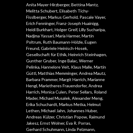
Anita Mayer-Hirzberger
,
Bettina Mantz
,
Melitta Schubert
,
Elisabeth Tichy-
Fisslberger
,
Markus Gerhold
,
Pascale Vayer
,
Erich Fenninger
,
Franz-Joseph Huainigg
,
Heidi Burkhart
,
Holger Greif
,
Lilly Sucharipa
,
Nadjma Yassari
,
Maria Harmer
,
Martin
Poltrum
,
Ruth Baumann-Hölzle
,
Eugen
Freund
,
Gabriele Heinisch-Hosek
,
Gesellschaft für Ethik
,
Heinrich Steinhagen
,
Gunther Gruber
,
Inge Balac
,
Werner
Pelinka
,
Hannelore Veit
,
Klaus Malle
,
Martin
Güttl
,
Matthias Memminger
,
Andrea Mautz
,
Barbara Prammer
,
Margit Harrich
,
Marianne
Hengl
,
Marietheres Frauendorfer
,
Andrea
Harrich
,
Monica Culen
,
Peter Sellars
,
Roland
Mader
,
Michael Musalek
,
Alexander Meng
,
Erika Schuchardt
,
Markus Metka
,
Helmut
Lethen
,
Michael Jahn
,
Johannes Huber
,
Andreas Külzer
,
Christian Popow
,
Raimund
Jakesz
,
Ernst Wolner
,
Eva R. Porras
,
Gerhard Schuhmann
,
Linda Pelzmann
,