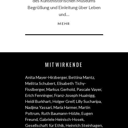
des Kunsthistorischen Museums
Begrüßung und Einleitung über Leben
und…
MEHR
MITWIRKENDE
Anita Mayer-Hirzberger
,
Bettina Mantz
,
Melitta Schubert
,
Elisabeth Tichy-
Fisslberger
,
Markus Gerhold
,
Pascale Vayer
,
Erich Fenninger
,
Franz-Joseph Huainigg
,
Heidi Burkhart
,
Holger Greif
,
Lilly Sucharipa
,
Nadjma Yassari
,
Maria Harmer
,
Martin
Poltrum
,
Ruth Baumann-Hölzle
,
Eugen
Freund
,
Gabriele Heinisch-Hosek
,
Gesellschaft für Ethik
,
Heinrich Steinhagen
,