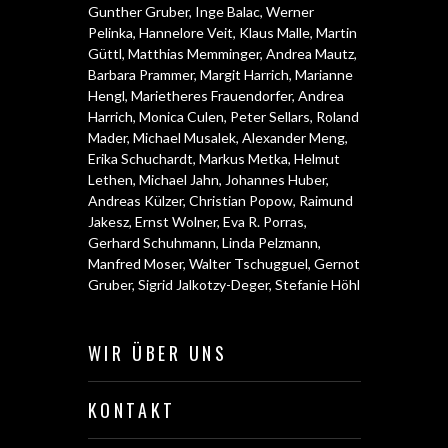
Gunther Gruber
,
Inge Balac
,
Werner
Pelinka
,
Hannelore Veit
,
Klaus Malle
,
Martin
Güttl
,
Matthias Memminger
,
Andrea Mautz
,
Barbara Prammer
,
Margit Harrich
,
Marianne
Hengl
,
Marietheres Frauendorfer
,
Andrea
Harrich
,
Monica Culen
,
Peter Sellars
,
Roland
Mader
,
Michael Musalek
,
Alexander Meng
,
Erika Schuchardt
,
Markus Metka
,
Helmut
Lethen
,
Michael Jahn
,
Johannes Huber
,
Andreas Külzer
,
Christian Popow
,
Raimund
Jakesz
,
Ernst Wolner
,
Eva R. Porras
,
Gerhard Schuhmann
,
Linda Pelzmann
,
Manfred Moser
,
Walter Tschugguel
,
Gernot
Gruber
,
Sigrid Jalkotzy-Deger
,
Stefanie Höhl
WIR ÜBER UNS
KONTAKT