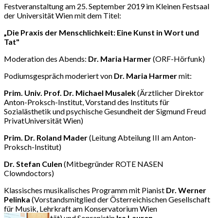
Festveranstaltung am 25. September 2019 im Kleinen Festsaal
der Universität Wien mit dem Titel:
„Die Praxis der Menschlichkeit: Eine Kunst in Wort und
Tat"
Moderation des Abends:
Dr. Maria Harmer
(ORF-Hörfunk)
Podiumsgespräch moderiert von
Dr. Maria Harmer
mit:
Prim. Univ. Prof. Dr. Michael Musalek
(Ärztlicher Direktor
Anton-Proksch-Institut, Vorstand des Instituts für
Sozialästhetik und psychische Gesundheit der Sigmund Freud
PrivatUniversität Wien)
Prim. Dr. Roland Mader
(Leitung Abteilung III am Anton-
Proksch-Institut)
Dr. Stefan Culen
(Mitbegründer ROTE NASEN
Clowndoctors)
Klassisches musikalisches Programm mit Pianist
Dr. Werner
Pelinka
(Vorstandsmitglied der Österreichischen Gesellschaft
für Musik, Lehrkraft am Konservatorium Wien
Privatuniversität) und Sopranistin
Ira Lauren
.