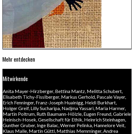
Mehr entdecken
Mitwirkende
Anita Mayer-Hirzberger
,
Bettina Mantz
,
Melitta Schubert
,
Elisabeth Tichy-Fisslberger
,
Markus Gerhold
,
Pascale Vayer
,
Erich Fenninger
,
Franz-Joseph Huainigg
,
Heidi Burkhart
,
Holger Greif
,
Lilly Sucharipa
,
Nadjma Yassari
,
Maria Harmer
,
Martin Poltrum
,
Ruth Baumann-Hölzle
,
Eugen Freund
,
Gabriele
Heinisch-Hosek
,
Gesellschaft für Ethik
,
Heinrich Steinhagen
,
Gunther Gruber
,
Inge Balac
,
Werner Pelinka
,
Hannelore Veit
,
Klaus Malle
,
Martin Güttl
,
Matthias Memminger
,
Andrea