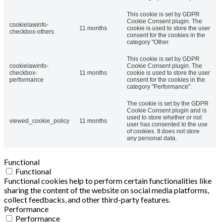
This cookie is set by GDPR
Cookie Consent plugin. The
cookielawinfo-
11 months
cookie is used to store the user
checkbox-others
consent for the cookies in the
category "Other.
This cookie is set by GDPR
cookielawinfo-
Cookie Consent plugin. The
checkbox-
11 months
cookie is used to store the user
performance
consent for the cookies in the
category "Performance".
The cookie is set by the GDPR
Cookie Consent plugin and is
used to store whether or not
viewed_cookie_policy
11 months
user has consented to the use
of cookies. It does not store
any personal data.
Functional
Functional
Functional cookies help to perform certain functionalities like
sharing the content of the website on social media platforms,
collect feedbacks, and other third-party features.
Performance
Performance