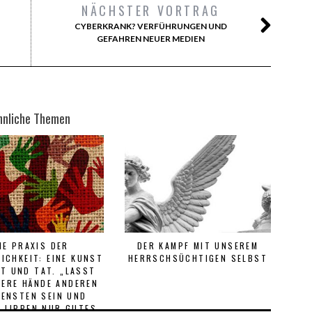
NÄCHSTER VORTRAG
CYBERKRANK? VERFÜHRUNGEN UND
GEFAHREN NEUER MEDIEN
hnliche Themen
IE PRAXIS DER
DER KAMPF MIT UNSEREM
ICHKEIT: EINE KUNST
HERRSCHSÜCHTIGEN SELBST
T UND TAT. „LASST
SERE HÄNDE ANDEREN
IENSTEN SEIN UND
 LIPPEN NUR GUTES