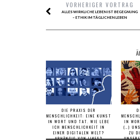
VORHERIGER VORTRAG
ALLES WIRKLICHE LEBEN IST BEGEGNUNG
– ETHIK IM TÄGLICHEN LEBEN
Ä
DIE PRAXIS DER
D
MENSCHLICHKEIT: EINE KUNST
MENSCHL
IN WORT UND TAT. WIE LEBE
IN WOR
ICH MENSCHLICHKEIT IN
(…) UN
EINER DIGITALEN WELT?
ZU D
ABHÄNGIG VON LIKES?
UNSERE