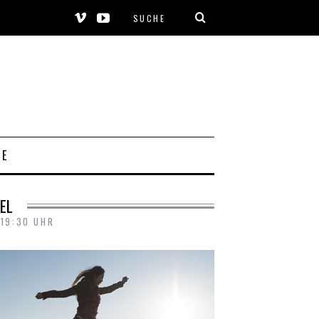
SE
EL
 19:30 UHR