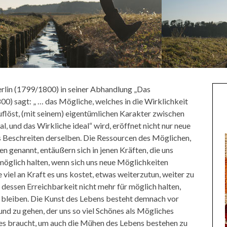
erlin (1799/1800) in seiner Abhandlung „Das
0) sagt: „ … das Mögliche, welches in die Wirklichkeit
 auflöst, (mit seinem) eigentümlichen Karakter zwischen
l, und das Wirkliche ideal“ wird, eröffnet nicht nur neue
s Beschreiten derselben. Die Ressourcen des Möglichen,
n genannt, entäußern sich in jenen Kräften, die uns
möglich halten, wenn sich uns neue Möglichkeiten
 viel an Kraft es uns kostet, etwas weiterzutun, weiter zu
essen Erreichbarkeit nicht mehr für möglich halten,
 bleiben. Die Kunst des Lebens besteht demnach vor
und zu gehen, der uns so viel Schönes als Mögliches
ie es braucht, um auch die Mühen des Lebens bestehen zu