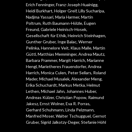
Erich Fenninger
,
Franz-Joseph Huainigg
,
Heidi Burkhart
,
Holger Greif
,
Lilly Sucharipa
,
Nadjma Yassari
,
Maria Harmer
,
Martin
Poltrum
,
Ruth Baumann-Hölzle
,
Eugen
Freund
,
Gabriele Heinisch-Hosek
,
Gesellschaft für Ethik
,
Heinrich Steinhagen
,
Gunther Gruber
,
Inge Balac
,
Werner
Pelinka
,
Hannelore Veit
,
Klaus Malle
,
Martin
Güttl
,
Matthias Memminger
,
Andrea Mautz
,
Barbara Prammer
,
Margit Harrich
,
Marianne
Hengl
,
Marietheres Frauendorfer
,
Andrea
Harrich
,
Monica Culen
,
Peter Sellars
,
Roland
Mader
,
Michael Musalek
,
Alexander Meng
,
Erika Schuchardt
,
Markus Metka
,
Helmut
Lethen
,
Michael Jahn
,
Johannes Huber
,
Andreas Külzer
,
Christian Popow
,
Raimund
Jakesz
,
Ernst Wolner
,
Eva R. Porras
,
Gerhard Schuhmann
,
Linda Pelzmann
,
Manfred Moser
,
Walter Tschugguel
,
Gernot
Gruber
,
Sigrid Jalkotzy-Deger
,
Stefanie Höhl