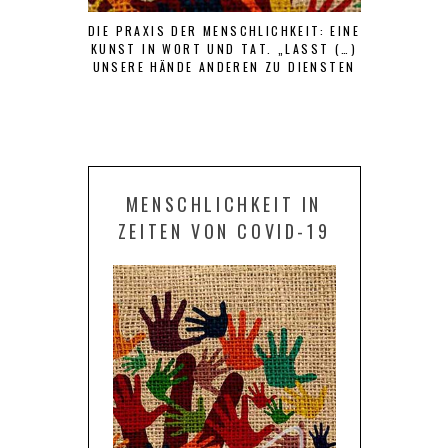
DIE PRAXIS DER MENSCHLICHKEIT: EINE
DER 
KUNST IN WORT UND TAT. „LASST (…)
HERRS
UNSERE HÄNDE ANDEREN ZU DIENSTEN
SEIN UND UNSERE LIPPEN NUR GUTES
SAGEN.“ (OSTAD ELAHI)
MENSCHLICHKEIT IN
ZEITEN VON COVID-19