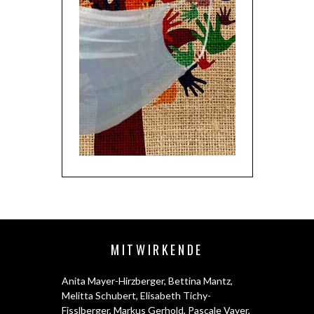
MITWIRKENDE
Anita Mayer-Hirzberger
,
Bettina Mantz
,
Melitta Schubert
,
Elisabeth Tichy-
Fisslberger
,
Markus Gerhold
,
Pascale Vayer
,