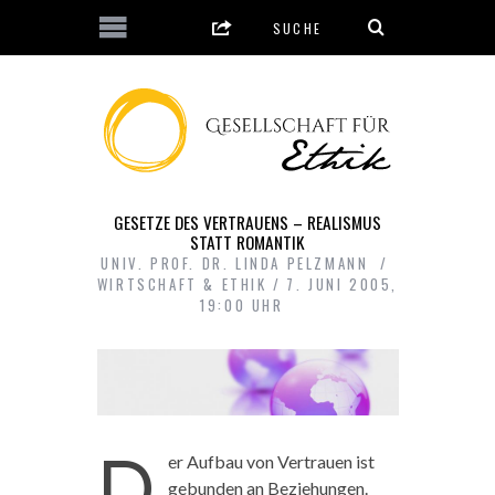
GESETZE DES VERTRAUENS – REALISMUS
STATT ROMANTIK
UNIV. PROF. DR. LINDA PELZMANN
WIRTSCHAFT & ETHIK
7. JUNI 2005,
19:00 UHR
D
er Aufbau von Vertrauen ist
gebunden an Beziehungen.